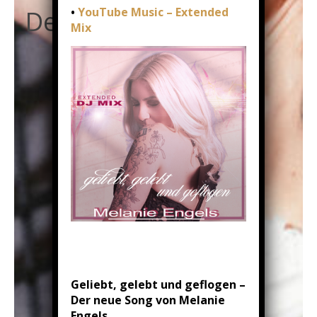
•
YouTube Music – Extended
Dein Moment…
Mix
Geliebt, gelebt und geflogen –
Der neue Song von Melanie
Engels