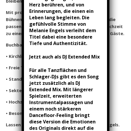
bleiben.
Herz berühren, und von
Erinnerungen, die einen ein
Mit professioneller Technik, langjähriger
Leben lang begleiten. Die
Bühnenerfahrung und einem feinen Gespür für die
gefühlvolle Stimme von
passende musikalische Begleitung wird Ihre Hochzeit
Melanie Engels verleiht dem
zu einem einzigartigen Erlebnis für Sie und Ihre Gäste.
Titel dabei eine besondere
Tiefe und Authentizität.
Buchbar für:
• Kirchliche Trauungen
Jetzt auch als DJ Extended Mix
• Freie Trauungen
Für alle Tanzflächen und
Schlager-DJs gibt es den Song
• Standesamtliche Trauungen
jetzt zusätzlich als DJ
Extended Mix. Mit längerer
• Sektempfang
Spielzeit, erweiterten
• Hochzeitsfeiern
Instrumentalpassagen und
einem noch stärkeren
• Besondere Überraschungsauftritte
Dancefloor-Feeling bringt
diese Version die Emotionen
Lassen Sie Ihre Liebe erklingen – mit Melanie Engels.
des Originals direkt auf die