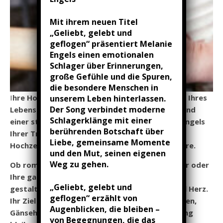
Mit ihrem neuen Titel
„Geliebt, gelebt und
geflogen“ präsentiert Melanie
Engels einen emotionalen
Schlager über Erinnerungen,
große Gefühle und die Spuren,
die besondere Menschen in
I
hre Hochzeit ist einer der emotionalsten Tage Ihres
unserem Leben hinterlassen.
Der Song verbindet moderne
Lebens. Mit ihrer warmen Stimme, viel Gefühl und
Schlagerklänge mit einer
einer stilvollen Ausstrahlung verleiht Melanie Engels
berührenden Botschaft über
Ihrer Trauung, dem Sektempfang oder der
Liebe, gemeinsame Momente
Hochzeitsfeier eine ganz besondere Atmosphäre.
und den Mut, seinen eigenen
Weg zu gehen.
Ob romantische Balladen, moderne Liebeslieder oder
Ihre ganz persönlichen Wunschsongs – Melanie
„Geliebt, gelebt und
gestaltet jeden Auftritt individuell und mit viel Herz.
geflogen“ erzählt von
Ihr Ziel ist es, Momente zu schaffen, die berühren,
Augenblicken, die bleiben –
Gänsehaut schenken und für immer in Erinnerung
von Begegnungen, die das