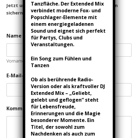
Tanzfläche. Der Extended Mix
Jetzt unverbindlich anfragen und Wunschtermin
verbindet moderne Fox- und
sichern.
Popschlager-Elemente mit
einem energiegeladenen
Sound und eignet sich perfekt
Name
*
für Partys, Clubs und
Veranstaltungen.
Ein Song zum Fühlen und
Vorname
Nachname
Tanzen
o
E-Mail-Adresse
*
d
Ob als berührende Radio-
e
Version oder als kraftvoller DJ
r
Extended Mix – „Geliebt,
K
gelebt und geflogen“ steht
o
m
für Lebensfreude,
Kommentar oder Nachricht
m
Erinnerungen und die Magie
e
besonderer Momente. Ein
n
Titel, der sowohl zum
t
Nachdenken als auch zum
a