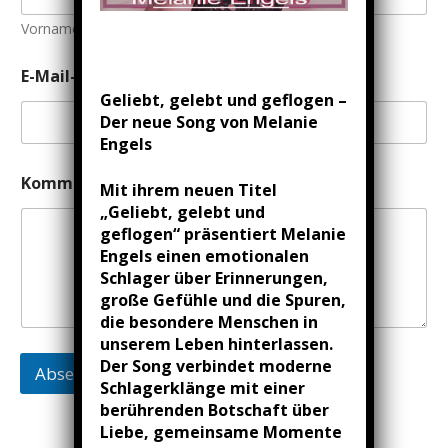
N
a
Vorname
Nachname
m
e
E-Mail-Adresse
*
K
Geliebt, gelebt und geflogen –
o
Der neue Song von Melanie
m
m
Engels
e
n
Kommentar oder Nachricht
Mit ihrem neuen Titel
t
„Geliebt, gelebt und
a
geflogen“ präsentiert Melanie
r
Engels einen emotionalen
Schlager über Erinnerungen,
große Gefühle und die Spuren,
die besondere Menschen in
unserem Leben hinterlassen.
Der Song verbindet moderne
Absenden
Schlagerklänge mit einer
berührenden Botschaft über
Liebe, gemeinsame Momente