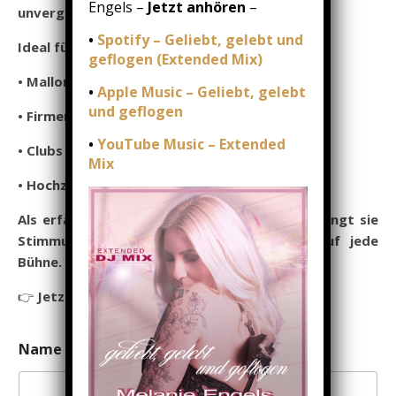
Engels –
Jetzt anhören
–
unvergessliche Momente.
•
Spotify – Geliebt, gelebt und
Ideal für:
geflogen (Extended Mix)
• Mallorca Partys & Ballermann Events
•
Apple Music – Geliebt, gelebt
und geflogen
• Firmenfeiern & Sommerfeste
•
YouTube Music – Extended
• Clubs & Schlagerpartys
Mix
• Hochzeiten & private Events
Als erfahrener Live Act im Schlagerbereich bringt sie
Stimmung, Emotion und Professionalität auf jede
Bühne.
👉
Jetzt anfragen und Termin sichern!
N
Name
*
a
m
e