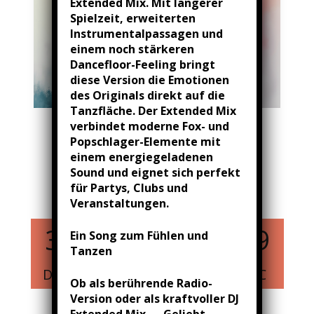
Extended Mix. Mit längerer
Spielzeit, erweiterten
Instrumentalpassagen und
einem noch stärkeren
Dancefloor-Feeling bringt
diese Version die Emotionen
des Originals direkt auf die
Tanzfläche. Der Extended Mix
verbindet moderne Fox- und
Melanie Engels live -
Popschlager-Elemente mit
einem energiegeladenen
Stadteilfest Altenessen
Sound und eignet sich perfekt
für Partys, Clubs und
September 18, 2026
Veranstaltungen.
39
15
31
58
Ein Song zum Fühlen und
Tanzen
DAYS
HOURS
MIN
SEC
Ob als berührende Radio-
Version oder als kraftvoller DJ
Extended Mix – „Geliebt,