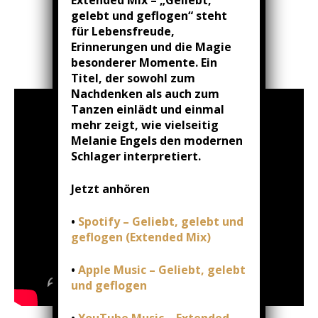
FIND OUT MORE
gelebt und geflogen“ steht
für Lebensfreude,
Erinnerungen und die Magie
besonderer Momente. Ein
Titel, der sowohl zum
Nachdenken als auch zum
Tanzen einlädt und einmal
mehr zeigt, wie vielseitig
Melanie Engels den modernen
Schlager interpretiert.
Jetzt anhören
•
Spotify – Geliebt, gelebt und
geflogen (Extended Mix)
•
Apple Music – Geliebt, gelebt
und geflogen
•
YouTube Music – Extended