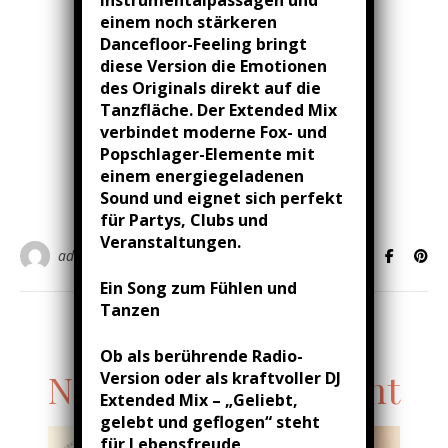
NEWS ...
einem noch stärkeren
Ein toller Beitrag in
Dancefloor-Feeling bringt
diese Version die Emotionen
„Waltrop erleben“
des Originals direkt auf die
Tanzfläche. Der Extended Mix
01/12/2023
/
0 Kommentare
verbindet moderne Fox- und
Popschlager-Elemente mit
einem energiegeladenen
WEITERLESEN
Sound und eignet sich perfekt
für Partys, Clubs und
Veranstaltungen.
admin
Ein Song zum Fühlen und
Tanzen
Ob als berührende Radio-
Next Upcoming Event
Version oder als kraftvoller DJ
Extended Mix – „Geliebt,
gelebt und geflogen“ steht
für Lebensfreude,