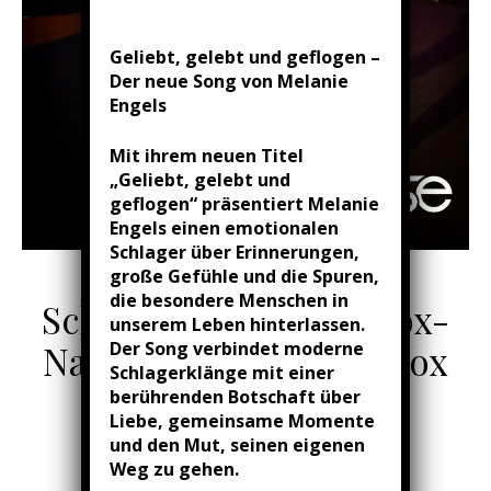
Geliebt, gelebt und geflogen –
Der neue Song von Melanie
Engels
Mit ihrem neuen Titel
„Geliebt, gelebt und
geflogen“ präsentiert Melanie
Engels einen emotionalen
Schlager über Erinnerungen,
große Gefühle und die Spuren,
NEWS ...
die besondere Menschen in
Schlager- und Diskofox-
unserem Leben hinterlassen.
Der Song verbindet moderne
Nacht im Tanzpalast Fox
Schlagerklänge mit einer
Hohensyburg
berührenden Botschaft über
Liebe, gemeinsame Momente
und den Mut, seinen eigenen
01/12/2023
/
0 Kommentare
Weg zu gehen.