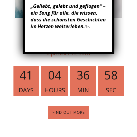
„Geliebt, gelebt und geflogen“ –
ein Song für alle, die wissen,
dass die schönsten Geschichten
im Herzen weiterleben.
✨.
Melanie Engels live -
Stadteilfest Altenessen
September 18, 2026
41
04
36
57
DAYS
HOURS
MIN
SEC
FIND OUT MORE