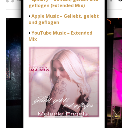
geflogen (Extended Mix)
•
Apple Music – Geliebt, gelebt
und geflogen
•
YouTube Music – Extended
Mix