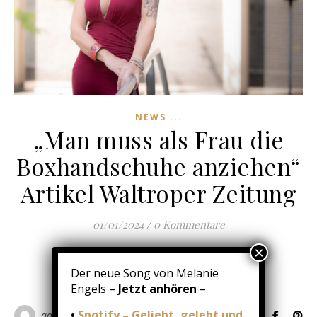
NEWS ...
„Man muss als Frau die
Boxhandschuhe anziehen“
Artikel Waltroper Zeitung
01/01/2024
/
0 Kommentare
WEITERLESEN
Der neue Song von Melanie
Engels –
Jetzt anhören
–
•
Spotify – Geliebt, gelebt und
admin