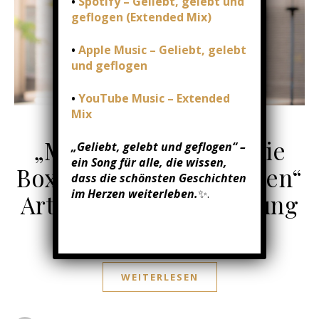
•
Spotify – Geliebt, gelebt und
geflogen (Extended Mix)
•
Apple Music – Geliebt, gelebt
und geflogen
•
YouTube Music – Extended
Mix
NEWS ...
„Man muss als Frau die
„Geliebt, gelebt und geflogen“ –
ein Song für alle, die wissen,
Boxhandschuhe anziehen“
dass die schönsten Geschichten
im Herzen weiterleben.
✨.
Artikel Waltroper Zeitung
01/01/2024
/
0 Kommentare
WEITERLESEN