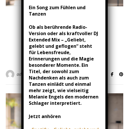
Ein Song zum Fühlen und
Tanzen
MELANIE ENGELS - ÜBER MICH ...
💖 ÜBER MICH
Ob als berührende Radio-
Version oder als kraftvoller DJ
17/03/2026
/
1 Kommentar
Extended Mix – „Geliebt,
gelebt und geflogen“ steht
für Lebensfreude,
WEITERLESEN
Erinnerungen und die Magie
besonderer Momente. Ein
Titel, der sowohl zum
admin
Nachdenken als auch zum
Tanzen einlädt und einmal
mehr zeigt, wie vielseitig
Melanie Engels den modernen
Schlager interpretiert.
Jetzt anhören