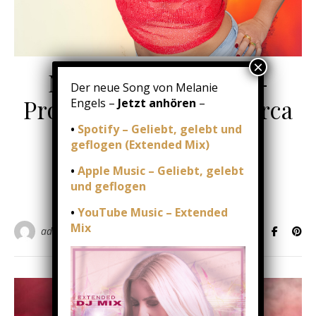
Melanie Engels live-
Der neue Song von Melanie
Promo Opening Mallorca
Engels –
Jetzt anhören
–
•
Spotify – Geliebt, gelebt und
18/03/2026
/
0 Kommentare
geflogen (Extended Mix)
•
Apple Music – Geliebt, gelebt
WEITERLESEN
und geflogen
•
YouTube Music – Extended
Mix
admin