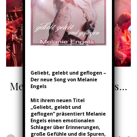
Geliebt, gelebt und geflogen –
MELANIE ENGELS - ÜBER MICH ...
Der neue Song von Melanie
Mein Selbstverständnis…
Engels
17/03/2026
/
0 Kommentare
Mit ihrem neuen Titel
„Geliebt, gelebt und
geflogen“ präsentiert Melanie
WEITERLESEN
Engels einen emotionalen
Schlager über Erinnerungen,
große Gefühle und die Spuren,