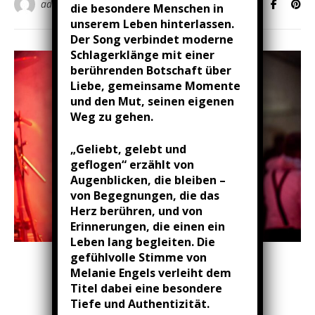
admin
die besondere Menschen in
unserem Leben hinterlassen.
Der Song verbindet moderne
Schlagerklänge mit einer
berührenden Botschaft über
Liebe, gemeinsame Momente
und den Mut, seinen eigenen
Weg zu gehen.
„Geliebt, gelebt und
geflogen“ erzählt von
Augenblicken, die bleiben –
von Begegnungen, die das
Herz berühren, und von
Erinnerungen, die einen ein
Leben lang begleiten. Die
gefühlvolle Stimme von
MELANIE ENGELS - ÜBER MICH ...
Melanie Engels verleiht dem
Die Sängerin …
Titel dabei eine besondere
Tiefe und Authentizität.