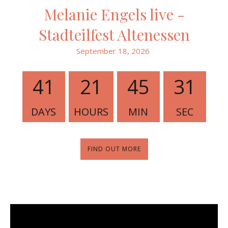
Melanie Engels live -
Stadteilfest Altenessen
September 18, 2026
41
21
45
30
DAYS
HOURS
MIN
SEC
FIND OUT MORE